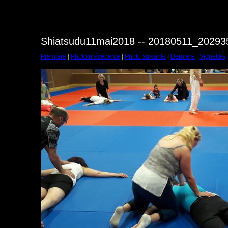
Shiatsudu11mai2018 -- 20180511_202935
Première
|
Photo précédente
|
Photo suivante
|
Dernière
|
Vignettes