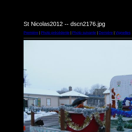
St Nicolas2012 -- dscn2176.jpg
Première
|
Photo précédente
|
Photo suivante
|
Dernière
|
Vignettes