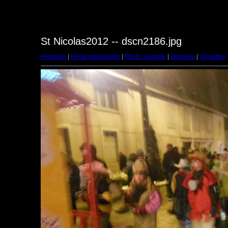
St Nicolas2012 -- dscn2186.jpg
Première
|
Photo précédente
|
Photo suivante
|
Dernière
|
Vignettes